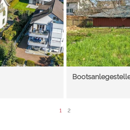
Bootsanlegestell
1
2