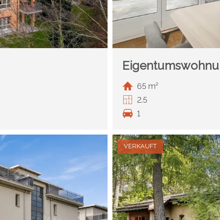
Eigentumswohnu
65 m²
2.5
1
VERKAUFT