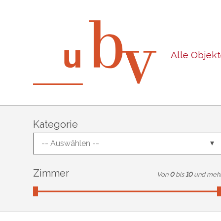
Alle Objek
Kategorie
-- Auswählen --
Zimmer
Von
0
bis
10
und meh