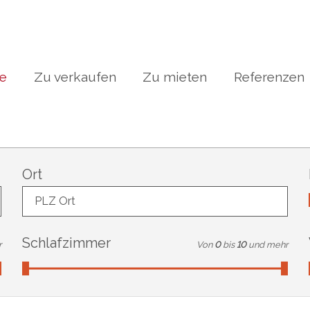
te
Zu verkaufen
Zu mieten
Referenzen
Ort
PLZ Ort
Schlafzimmer
r
Von
0
bis
10
und mehr