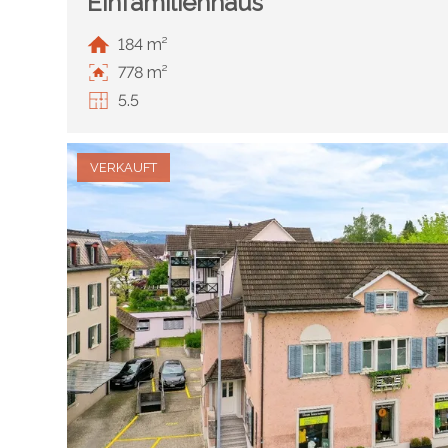
Einfamilienhaus
184 m²
778 m²
5.5
VERKAUFT