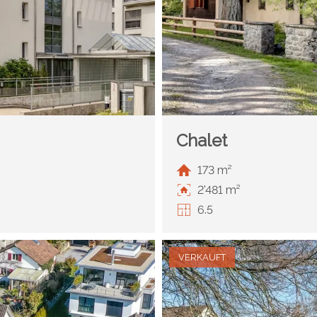
Chalet
173 m²
2'481 m²
6.5
VERKAUFT