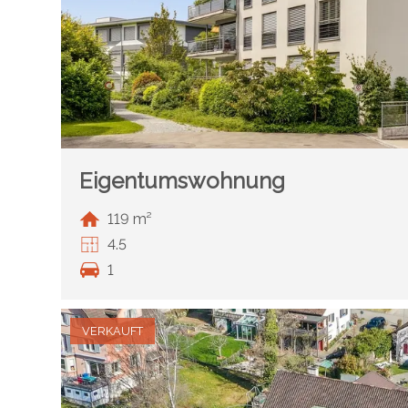
Eigentumswohnung
119 m²
4.5
1
VERKAUFT