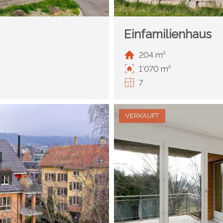
Einfamilienhaus
204 m²
1'070 m²
7
VERKAUFT