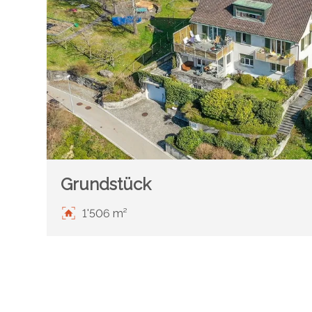
Grundstück
1'506 m²