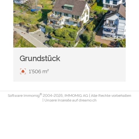
Grundstück
1'506 m²
®
Software Immomig
2004-2026, IMMOMIG AG | Alle Rechte vorbehalten
| Unsere Inserate auf
dreamo.ch