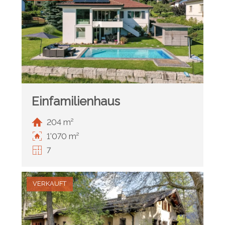
Einfamilienhaus
204 m²
1'070 m²
7
VERKAUFT