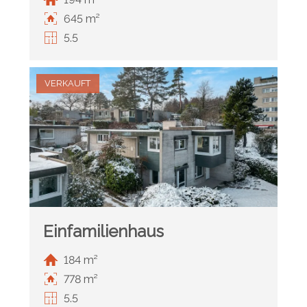
645 m²
5.5
VERKAUFT
Einfamilienhaus
184 m²
778 m²
5.5