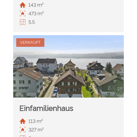
143 m²
473 m²
5.5
VERKAUFT
Einfamilienhaus
113 m²
327 m²